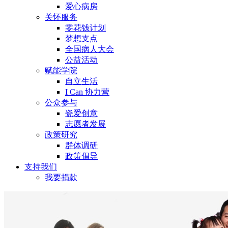
爱心病房
关怀服务
零花钱计划
梦想支点
全国病人大会
公益活动
赋能学院
自立生活
I Can 协力营
公众参与
瓷爱创意
志愿者发展
政策研究
群体调研
政策倡导
支持我们
我要捐款