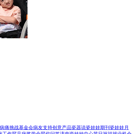
病痛挑战基金会
病友支持
创意产品
瓷器说
瓷娃娃期刊
瓷娃娃月
病工作
罕见病奖学金
罕你问答
济南瓷娃娃中心
节日祝福
就业机会