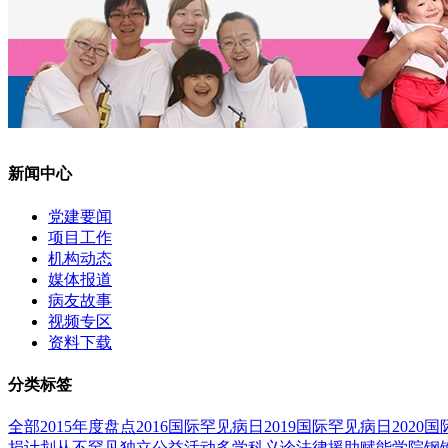
新闻中心
党建要闻
项目工作
机构动态
媒体报道
病友故事
视频专区
资料下载
分类标签
全部
2015年度盘点
2016国际罕见病日
2019国际罕见病日
2020
捐计划
从不罕见
独立公益活动
多学科义诊
法律援助
赋能学院
钢