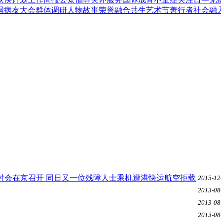
国病友大会
群体调研
人物故事
荣誉
融合共生艺术节
善行者
社会融
研讨会在京召开 同日又一位残障人士乘机遭港快运航空拒载
2015-12
2013-08
2013-08
2013-08