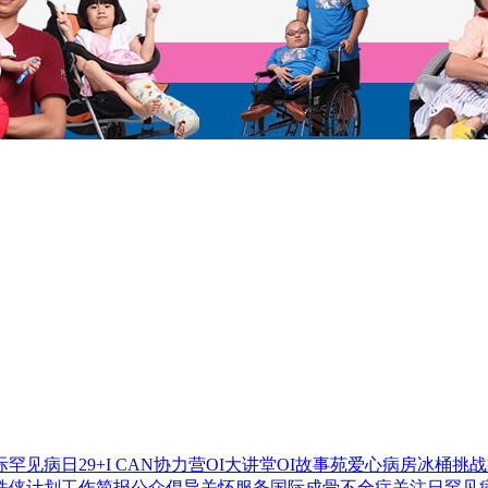
国际罕见病日
29+
I CAN协力营
OI大讲堂
OI故事苑
爱心病房
冰桶挑战
铁侠计划
工作简报
公众倡导
关怀服务
国际成骨不全症关注日
罕见