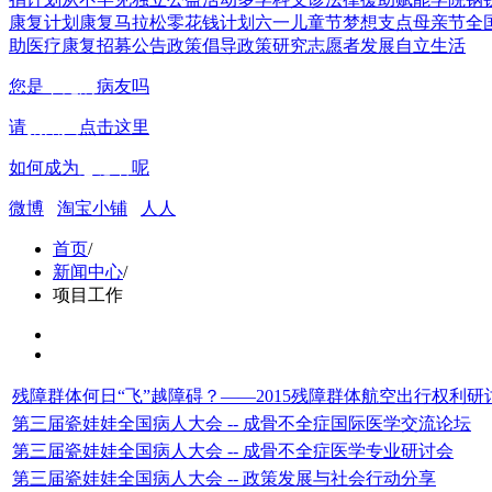
康复计划
康复马拉松
零花钱计划
六一儿童节
梦想支点
母亲节
全
助
医疗康复
招募公告
政策倡导
政策研究
志愿者发展
自立生活
您是
罕见病
病友吗
请
捐赠人
点击这里
如何成为
志愿者
呢
微博
淘宝小铺
人人
首页
/
新闻中心
/
项目工作
残障群体何日“飞”越障碍？——2015残障群体航空出行权利
第三届瓷娃娃全国病人大会 -- 成骨不全症国际医学交流论坛
第三届瓷娃娃全国病人大会 -- 成骨不全症医学专业研讨会
第三届瓷娃娃全国病人大会 -- 政策发展与社会行动分享