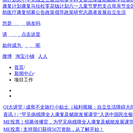
康复计划
康复马拉松
零花钱计划
六一儿童节
梦想支点
母亲节
全
助
医疗康复
招募公告
政策倡导
政策研究
志愿者发展
自立生活
您是
罕见病
病友吗
请
捐赠人
点击这里
如何成为
志愿者
呢
微博
淘宝小铺
人人
首页
/
新闻中心
/
项目工作
OI大讲堂 | 成骨不全旅行小贴士（福利视频：自立生活障碍大
喜讯！| “罕见病残障全人康复及赋能发展课堂”入选中国民生
ME投票｜招募传播官，为罕见病残障全人康复及赋能发展课
ME投票 | 支持我们获得50万资助，从了解开始！