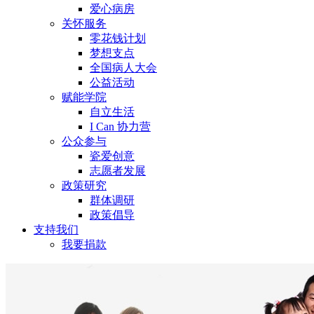
爱心病房
关怀服务
零花钱计划
梦想支点
全国病人大会
公益活动
赋能学院
自立生活
I Can 协力营
公众参与
瓷爱创意
志愿者发展
政策研究
群体调研
政策倡导
支持我们
我要捐款