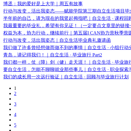
博丞：我的爱好是上大学｜周五有故事
行动与改变，活出我姿态——赋能学院第三期自立生活项目毕
半年前的自己，请为现在的我竖起拇指吧｜自立生活 · 课程回
我最重要的毕业礼，希望有你见证！（一定要点文章里的链接
权益为本，协力行动，继续前行｜第五届I CAN协力营秋季营
行动与改变，活出我姿态｜自立生活毕业典礼邀请函
我们做了许多曾经想做而做不到的事情｜自立生活 · 小组行动
青岛，请记得我们！｜自立生活 · 毕业旅行 Part2
我们都一样，仗（障）剑（健）走天涯！｜自立生活 · 毕业旅行 P
要自立生活，怎能不聊聊就业那些事儿｜自立生活 · 职业探索
我们的成长用一次远行验证｜自立生活 · 回顾与毕业旅行计划
1
2
3
4
5