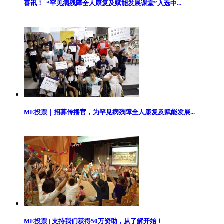
喜讯！| “罕见病残障全人康复及赋能发展课堂”入选中...
ME投票｜招募传播官，为罕见病残障全人康复及赋能发展...
ME投票 | 支持我们获得50万资助，从了解开始！