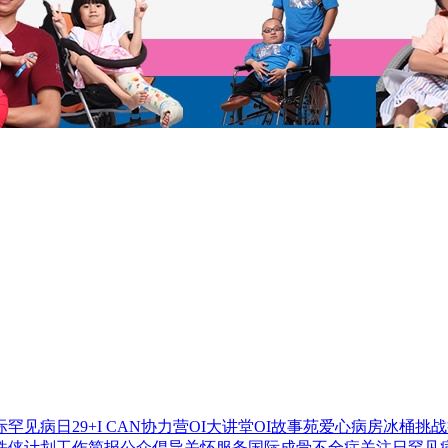
国际罕见病日
29+
I CAN协力营
OI大讲堂
OI故事苑
爱心病房
冰桶挑战
铁侠计划
工作简报
公众倡导
关怀服务
国际成骨不全症关注日
罕见