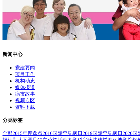
新闻中心
党建要闻
项目工作
机构动态
媒体报道
病友故事
视频专区
资料下载
分类标签
全部
2015年度盘点
2016国际罕见病日
2019国际罕见病日
2020
捐计划
从不罕见
独立公益活动
多学科义诊
法律援助
赋能学院
钢