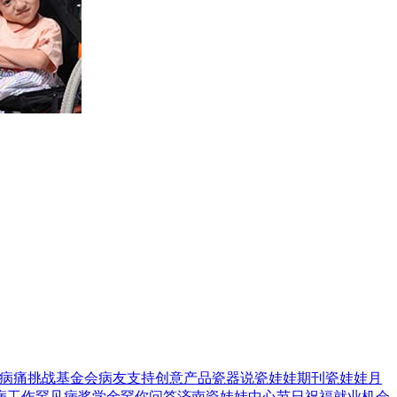
病痛挑战基金会
病友支持
创意产品
瓷器说
瓷娃娃期刊
瓷娃娃月
病工作
罕见病奖学金
罕你问答
济南瓷娃娃中心
节日祝福
就业机会