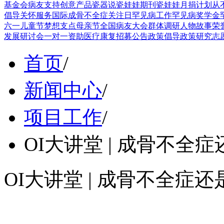
基金会
病友支持
创意产品
瓷器说
瓷娃娃期刊
瓷娃娃月捐计划
从
倡导
关怀服务
国际成骨不全症关注日
罕见病工作
罕见病奖学金
六一儿童节
梦想支点
母亲节
全国病友大会
群体调研
人物故事
荣
发展
研讨会
一对一资助
医疗康复
招募公告
政策倡导
政策研究
志
首页
/
新闻中心
/
项目工作
/
OI大讲堂 | 成骨不全
OI大讲堂 | 成骨不全症
OI大讲堂