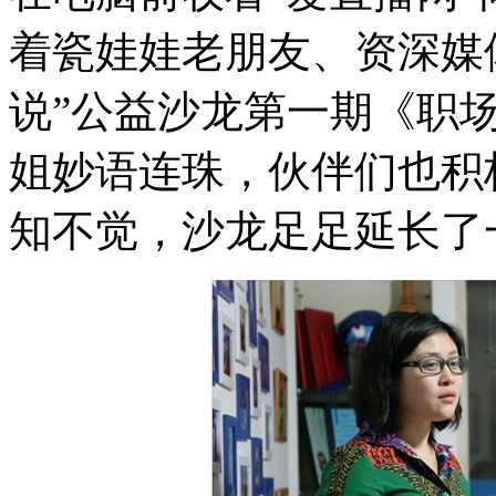
着瓷娃娃老朋友、资深媒
说”公益沙龙第一期《职
姐妙语连珠，伙伴们也积
知不觉，沙龙足足延长了