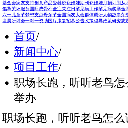
基金会
病友支持
创意产品
瓷器说
瓷娃娃期刊
瓷娃娃月捐计划
从
倡导
关怀服务
国际成骨不全症关注日
罕见病工作
罕见病奖学金
六一儿童节
梦想支点
母亲节
全国病友大会
群体调研
人物故事
荣
发展
研讨会
一对一资助
医疗康复
招募公告
政策倡导
政策研究
志
首页
/
新闻中心
/
项目工作
/
职场长跑，听听老鸟怎
举办
职场长跑，听听老鸟怎么